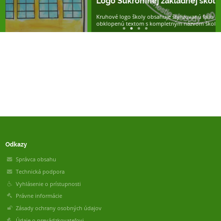
Logo Súkromnej základnej školy s materskou škol
Kruhové logo školy obsahuje štylizovanú ľaliu ako symbol tradičných hodn
obklopenú textom s kompletným názvom školy a adresou.
Odkazy
Správca obsahu
Technická podpora
Vyhlásenie o prístupnosti
Právne informácie
Zásady ochrany osobných údajov
Údaje o prevádzkovateľovi