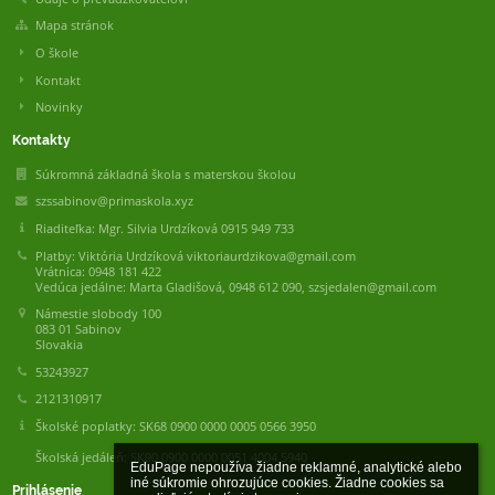
Mapa stránok
O škole
Kontakt
Novinky
Kontakty
Súkromná základná škola s materskou školou
szssabinov@primaskola.xyz
Riaditeľka: Mgr. Silvia Urdzíková 0915 949 733
Platby: Viktória Urdzíková viktoriaurdzikova@gmail.com
Vrátnica: 0948 181 422
Vedúca jedálne: Marta Gladišová, 0948 612 090, szsjedalen@gmail.com
Námestie slobody 100
083 01 Sabinov
Slovakia
53243927
2121310917
Školské poplatky: SK68 0900 0000 0005 0566 3950
Školská jedáleň: SK90 0900 0000 0051 4004 5940
EduPage nepoužíva žiadne reklamné, analytické alebo 
iné súkromie ohrozujúce cookies. Žiadne cookies sa 
Prihlásenie