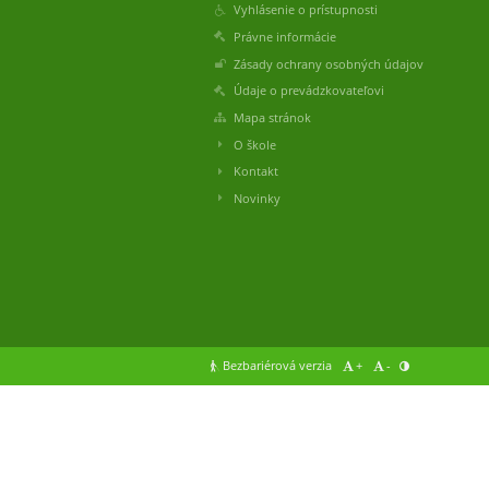
Vyhlásenie o prístupnosti
Právne informácie
Zásady ochrany osobných údajov
Údaje o prevádzkovateľovi
Mapa stránok
O škole
Kontakt
Novinky
Bezbariérová verzia
+
-