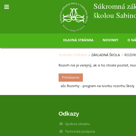
Súkromná zák
školou Sabin
HLAVNÁ STRÁNKA
NOVINKY
O NÁ
HLAVNÁ STRÁNKA
/
ZÁKLADNÁ ŠKOLA
/
ROZVR
Rozvrh nie je verejný, ak si ho chcete pozrieť, musí
Prihlásenie
aSc Rozvrhy - program na tvorbu rozvrhu školy
Odkazy
Správca obsahu
Technická podpora