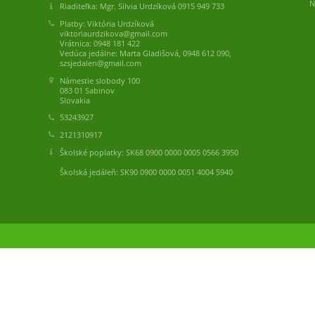
N
Riaditeľka: Mgr. Silvia Urdzíková 0915 949 733
Platby: Viktória Urdzíková
viktoriaurdzikova@gmail.com
Vrátnica: 0948 181 422
Vedúca jedálne: Marta Gladišová, 0948 612 090,
szsjedalen@gmail.com
Námestie slobody 100
083 01 Sabinov
Slovakia
53243927
2121310917
Školské poplatky: SK68 0900 0000 0005 0566 3950
Školská jedáleň: SK90 0900 0000 0051 4004 5940