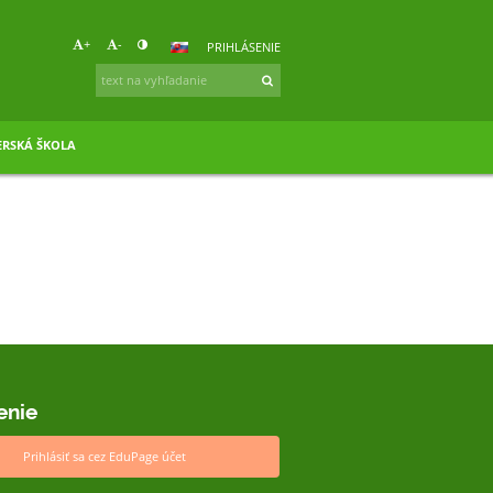
+
-
PRIHLÁSENIE
RSKÁ ŠKOLA
enie
Prihlásiť sa cez EduPage účet