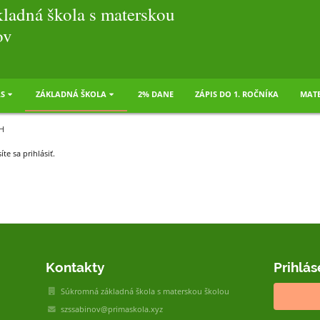
ladná škola s materskou
ov
S
ZÁKLADNÁ ŠKOLA
2% DANE
ZÁPIS DO 1. ROČNÍKA
MATE
H
te sa prihlásiť.
Kontakty
Prihlás
Súkromná základná škola s materskou školou
szssabinov@primaskola.xyz