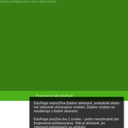
eviem prihlasovacie meno alebo heslo
Powered by
aSc EduPage
EduPage nepoužíva žiadne reklamné, analytické alebo 
iné súkromie ohrozujúce cookies. Žiadne cookies sa 
nezdieľajú s tretími stranami.

EduPage používa iba 2 cookie – jedno nevyhnutné pre 
fungovanie prihlasovania. Toto je dočasné, po 
zatvorení prehliadača sa odstráni.
