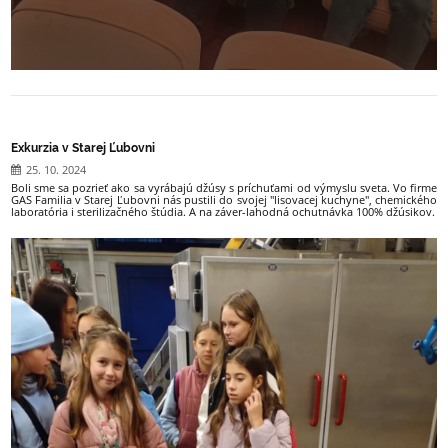
Exkurzia v Starej Ľubovni
25. 10. 2024
Boli sme sa pozrieť ako sa vyrábajú džúsy s príchuťami od výmyslu sveta. Vo firme
GAS Familia v Starej Ľubovni nás pustili do svojej "lisovacej kuchyne", chemického
laboratória i sterilizačného štúdia. A na záver-lahodná ochutnávka 100% džúsikov.