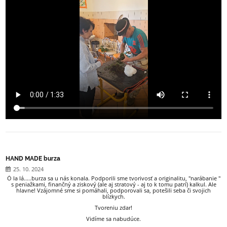
HAND MADE burza
25. 10. 2024
Ó la lá.....burza sa u nás konala. Podporili sme tvorivosť a originalitu, "narábanie "
s peniažkami, finančný a ziskový (ale aj stratový - aj to k tomu patrí) kalkul. Ale
hlavne! Vzájomné sme si pomáhali, podporovali sa, potešili seba či svojich
blízkych.
Tvoreniu zdar!
Vidíme sa nabudúce.