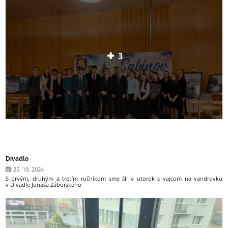
3
Divadlo
25. 10. 2024
S prvým, druhým a tretím ročníkom sme šli v utorok s vajcom na vandrovku
v Divadle Jonáša Záborského