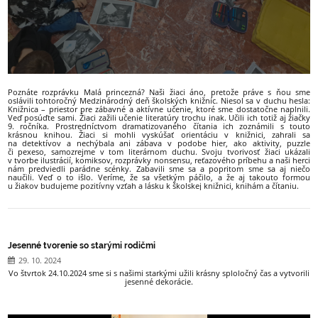
Poznáte rozprávku Malá princezná? Naši žiaci áno, pretože práve s ňou sme
oslávili tohtoročný Medzinárodný deň školských knižníc. Niesol sa v duchu hesla:
Knižnica – priestor pre zábavné a aktívne učenie, ktoré sme dostatočne naplnili.
Veď posúďte sami. Žiaci zažili učenie literatúry trochu inak. Učili ich totiž aj žiačky
9. ročníka. Prostredníctvom dramatizovaného čítania ich zoznámili s touto
krásnou knihou. Žiaci si mohli vyskúšať orientáciu v knižnici, zahrali sa
na detektívov a nechýbala ani zábava v podobe hier, ako aktivity, puzzle
či pexeso, samozrejme v tom literárnom duchu. Svoju tvorivosť žiaci ukázali
v tvorbe ilustrácií, komiksov, rozprávky nonsensu, reťazového príbehu a naši herci
nám predviedli parádne scénky. Zabavili sme sa a popritom sme sa aj niečo
naučili. Veď o to išlo. Veríme, že sa všetkým páčilo, a že aj takouto formou
u žiakov budujeme pozitívny vzťah a lásku k školskej knižnici, knihám a čítaniu.
Jesenné tvorenie so starými rodičmi
29. 10. 2024
Vo štvrtok 24.10.2024 sme si s našimi starkými užili krásny sploločný čas a vytvorili
jesenné dekorácie.